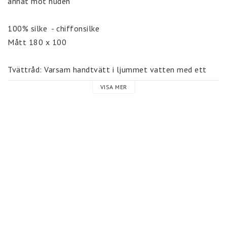
annat mot huden

100% silke  - chiffonsilke

Mått 180 x 100

Tvättråd: Varsam handtvätt i ljummet vatten med ett 
uns tvåltvättmedel  eller schampoo. Efter tvätten - låt 
VISA MER
scarfen torka som snodd om du önskar en "skrynklig look".