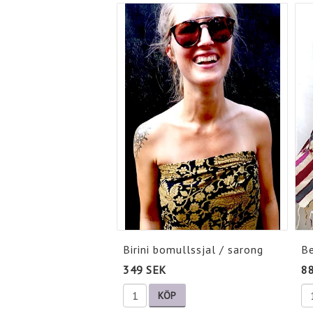
Birini bomullssjal / sarong
Be
349 SEK
8
KÖP