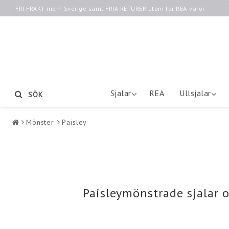
FRI FRAKT inom Sverige samt FRIA RETURER utom för REA-varor
Sjalar
REA
Ullsjalar
SÖK
Mönster
Paisley
Paisleymönstrade sjalar o