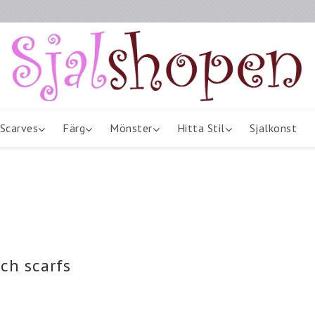
Scarves
Färg
Mönster
Hitta Stil
Sjalkonst
ch scarfs