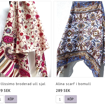
llissimo broderad ull sjal
Alina scarf i bomull
89 SEK
289 SEK
KÖP
KÖP