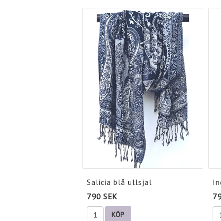
Salicia blå ullsjal
In
790 SEK
7
KÖP