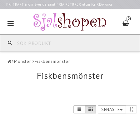
FRI FRAKT inom Sverige samt FRIA RETURER utom för REA-varor
0
Toggle
navigation
Mönster
Fiskbensmönster
Fiskbensmönster
SENASTE