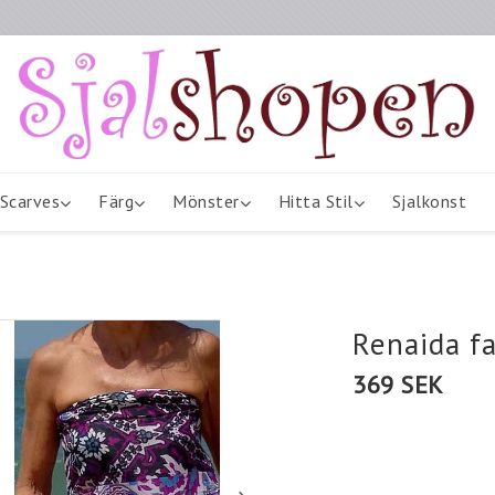
Scarves
Färg
Mönster
Hitta Stil
Sjalkonst
Renaida f
369 SEK