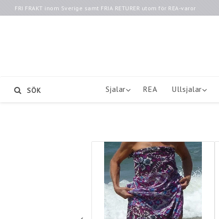
FRI FRAKT inom Sverige samt FRIA RETURER utom för REA-varor
Sjalar
REA
Ullsjalar
SÖK