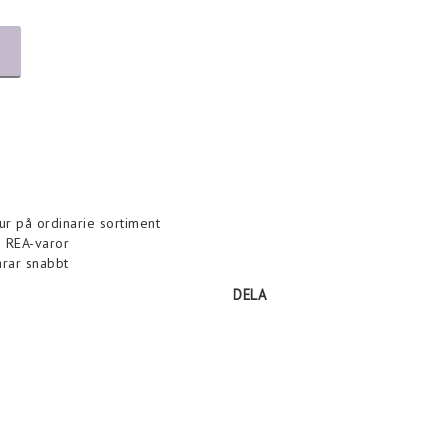
tur på ordinarie sortiment
la REA-varor
arar snabbt
DELA