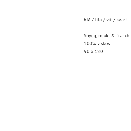
blå / lila / vit / svart

Snygg, mjuk  & fräsch d
100% viskos

90 x 180
