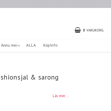
0
VARUKORG
Ännu mer
ALLA
KöpInfo
ashionsjal & sarong
Läs mer...