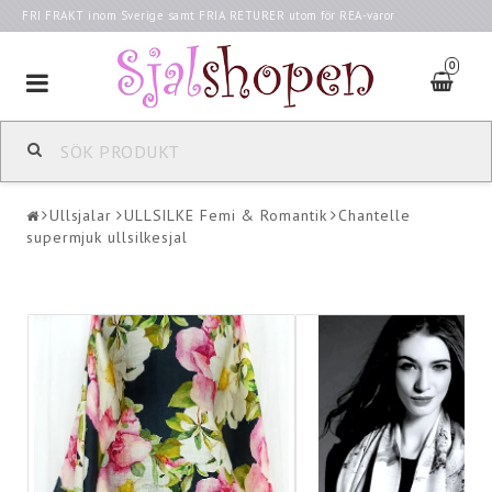
FRI FRAKT inom Sverige samt FRIA RETURER utom för REA-varor
0
Toggle
navigation
Ullsjalar
ULLSILKE Femi & Romantik
Chantelle
supermjuk ullsilkesjal