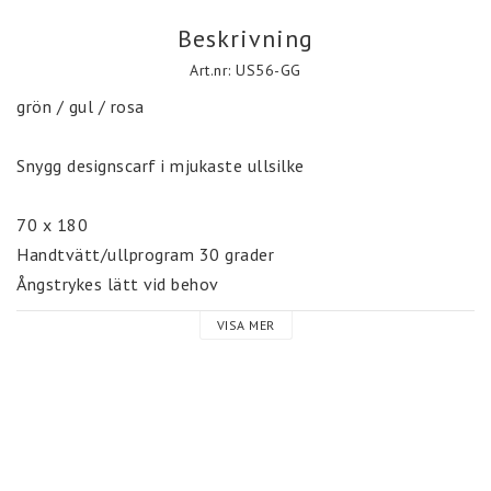
Beskrivning
Art.nr: US56-GG
grön / gul / rosa 

Snygg designscarf i mjukaste ullsilke

70 x 180

Handtvätt/ullprogram 30 grader 

VISA MER