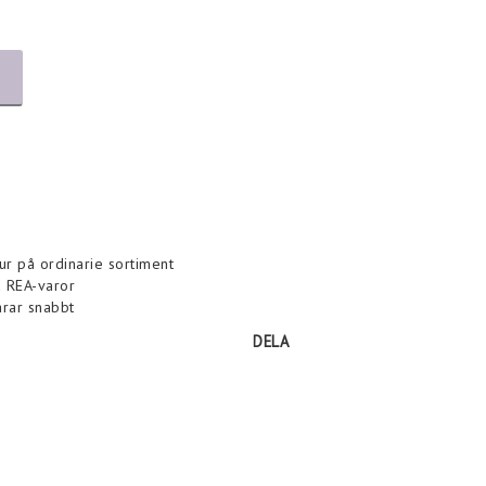
tur på ordinarie sortiment
la REA-varor
arar snabbt
DELA