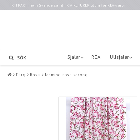
FRI FRAKT inom Sverige samt FRIA RETURER utom för REA-varor
Sjalar
REA
Ullsjalar
SÖK
Färg
Rosa
Jasmine rosa sarong