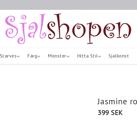
Scarves
Färg
Mönster
Hitta Stil
Sjalkonst
Jasmine r
399 SEK