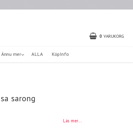
0
VARUKORG
Ännu mer
ALLA
KöpInfo
osa sarong
Läs mer...