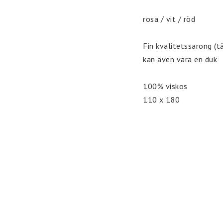
rosa / vit / röd

Fin kvalitetssarong (t
kan även vara en duk

100% viskos
