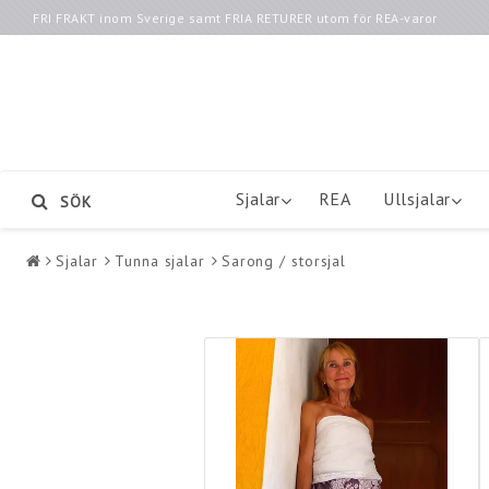
FRI FRAKT inom Sverige samt FRIA RETURER utom för REA-varor
Sjalar
REA
Ullsjalar
SÖK
Sjalar
Tunna sjalar
Sarong / storsjal