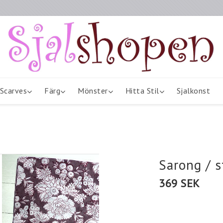
Scarves
Färg
Mönster
Hitta Stil
Sjalkonst
Sarong / s
369 SEK