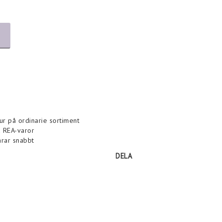
tur på ordinarie sortiment
la REA-varor
arar snabbt
DELA