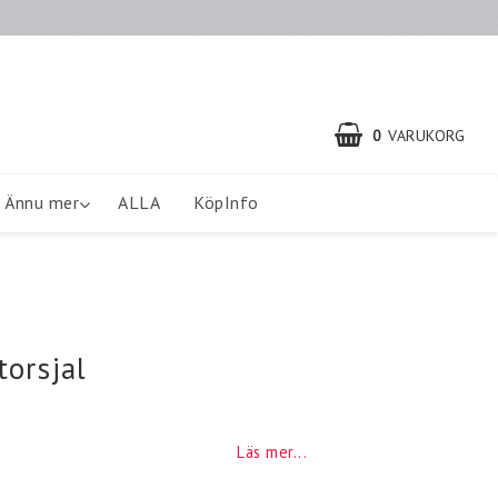
0
VARUKORG
Ännu mer
ALLA
KöpInfo
torsjal
Läs mer...