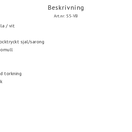
Beskrivning
Art.nr: S5-VB
a / vit

ocktryckt sjal/sarong

omull

d torkning

ok