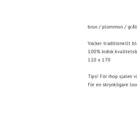
brun / plommon / grålil
Vacker traditionellt bl
100% indisk kvalitetsb
110 x 170

Tips! För ihop sjalen vi
för en skrynkligare lo